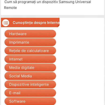
Cum să programați un dispozitiv Samsung Universal
Remote
Cunoștințe despre Internet
Hardware
Imprimante
Rețele de calculatoare
Internet
Media digitale
Social Media
Dispozitive inteligente
E-mail
Software