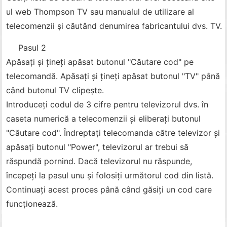
ul web Thompson TV sau manualul de utilizare al
telecomenzii și căutând denumirea fabricantului dvs. TV.
Pasul 2
Apăsați și țineți apăsat butonul "Căutare cod" pe
telecomandă. Apăsați și țineți apăsat butonul "TV" până
când butonul TV clipește.
Introduceți codul de 3 cifre pentru televizorul dvs. în
caseta numerică a telecomenzii și eliberați butonul
"Căutare cod". Îndreptați telecomanda către televizor și
apăsați butonul "Power", televizorul ar trebui să
răspundă pornind. Dacă televizorul nu răspunde,
începeți la pasul unu și folosiți următorul cod din listă.
Continuați acest proces până când găsiți un cod care
funcționează.