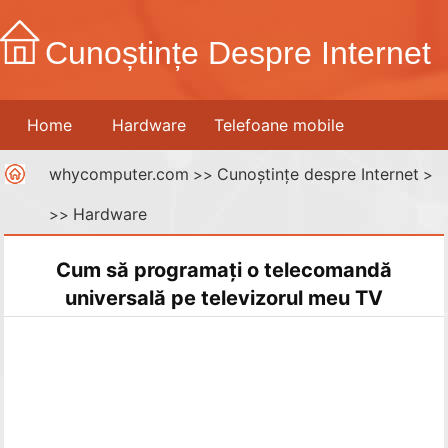
Cunoștințe Despre Internet
Home
Hardware
Telefoane mobile
whycomputer.com
Cunoștințe despre Internet
Imprimante
Rețele de calculatoare
>>
Internet
>
Hardware
>>
Media digitale
Cum să programați o telecomandă
universală pe televizorul meu TV