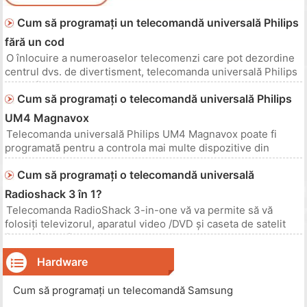
Cum să programați un telecomandă universală Philips
fără un cod
O înlocuire a numeroaselor telecomenzi care pot dezordine
centrul dvs. de divertisment, telecomanda universală Philips
poate fi utilizată simultan cu toate dispozitivele dvs. Puteți să
Cum să programați o telecomandă universală Philips
programați telecomanda și să accesați televizorul, aparatul
video, DVD playerul și stereo-ul dintr-o telecomandă, e
UM4 Magnavox
Telecomanda universală Philips UM4 Magnavox poate fi
programată pentru a controla mai multe dispozitive din
gospodăria dumneavoastră. De exemplu, puteți programa
Cum să programați o telecomandă universală
telecomanda pentru a vă controla televizorul, DVD playerul și
playerul CD. Acest lucru este avantajos pentru dvs. deoarece
Radioshack 3 în 1?
puteți controla
Telecomanda RadioShack 3-in-one vă va permite să vă
folosiți televizorul, aparatul video /DVD și caseta de satelit
/cablu fără a fi nevoie de separat dispozitive. Telecomanda
RadioShack 3-in-one servește și ca înlocuitor adecvat dacă
Hardware
telecomanda originală pentru televizor, DVD player /VCR,
cablu /sa
Cum să programați un telecomandă Samsung