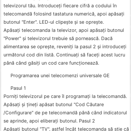
televizorul tău. Introduceți fiecare cifră a codului în
telecomandă folosind tastatura numerică, apoi apăsați
butonul "Enter". LED-ul clipește și se oprește.
Apăsați telecomanda la televizor, apoi apăsați butonul
"Power" și televizorul trebuie să pornească. Dacă
alimentarea se oprește, reveniți la pasul 2 și introduceți
următorul cod din listă. Continuați să faceți acest lucru
până când găsiți un cod care funcționează.
Programarea unei telecomenzi universale GE
Pasul 1
Porniți televizorul pe care îl programați la telecomandă.
Apăsați și țineți apăsat butonul "Cod Căutare
/Configurare" de pe telecomandă până când indicatorul
se aprinde, apoi eliberați butonul. Pasul 2
Apăsați butonul "TV", astfel încât telecomanda să știe că