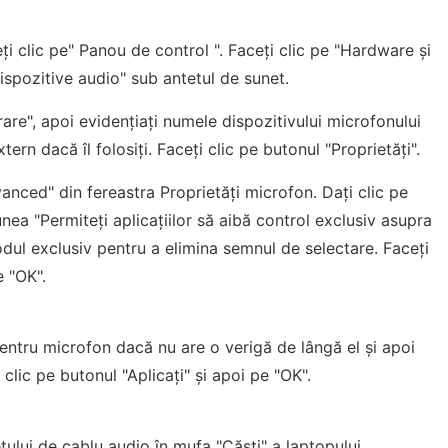
ți clic pe" Panou de control ". Faceți clic pe "Hardware și
dispozitive audio" sub antetul de sunet.
trare", apoi evidențiați numele dispozitivului microfonului
tern dacă îl folosiți. Faceți clic pe butonul "Proprietăți".
dvanced" din fereastra Proprietăți microfon. Dați clic pe
nea "Permiteți aplicațiilor să aibă control exclusiv asupra
odul exclusiv pentru a elimina semnul de selectare. Faceți
e "OK".
pentru microfon dacă nu are o verigă de lângă el și apoi
i clic pe butonul "Aplicați" și apoi pe "OK".
ului de cablu audio în mufa "Căști" a laptopului.