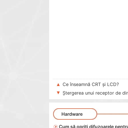
Ce înseamnă CRT și LCD?
Ștergerea unui receptor de d
Hardware
Cum să opriți difuzoarele pentr