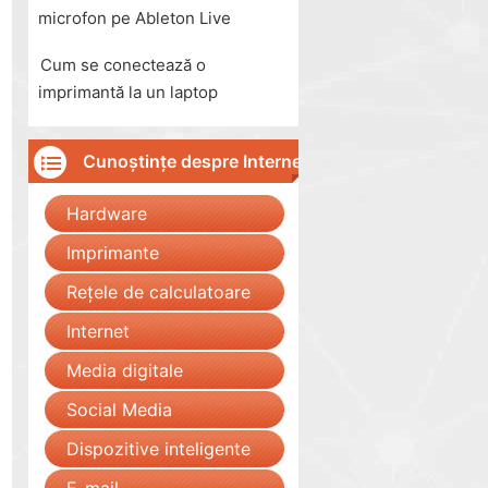
microfon pe Ableton Live
Cum se conectează o
imprimantă la un laptop
Cunoștințe despre Internet
Hardware
Imprimante
Rețele de calculatoare
Internet
Media digitale
Social Media
Dispozitive inteligente