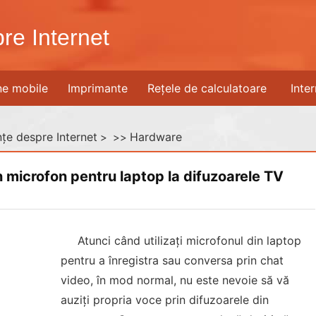
re Internet
ne mobile
Imprimante
Rețele de calculatoare
Inte
țe despre Internet
Hardware
> >>
microfon pentru laptop la difuzoarele TV
Atunci când utilizați microfonul din laptop
pentru a înregistra sau conversa prin chat
video, în mod normal, nu este nevoie să vă
auziți propria voce prin difuzoarele din