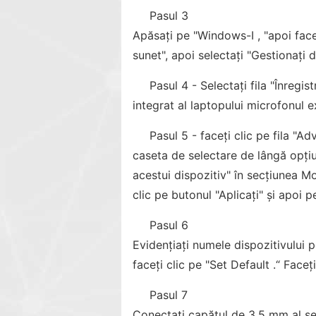
Pasul 3
Apăsați pe "Windows-I , "apoi face
sunet", apoi selectați "Gestionați 
Pasul 4 - Selectați fila "Înregis
integrat al laptopului microfonul ex
Pasul 5 - faceți clic pe fila "A
caseta de selectare de lângă opțiu
acestui dispozitiv" în secțiunea M
clic pe butonul "Aplicați" și apoi p
Pasul 6
Evidențiați numele dispozitivului 
faceți clic pe "Set Default .“ Faceț
Pasul 7
Conectați capătul de 3,5 mm al set