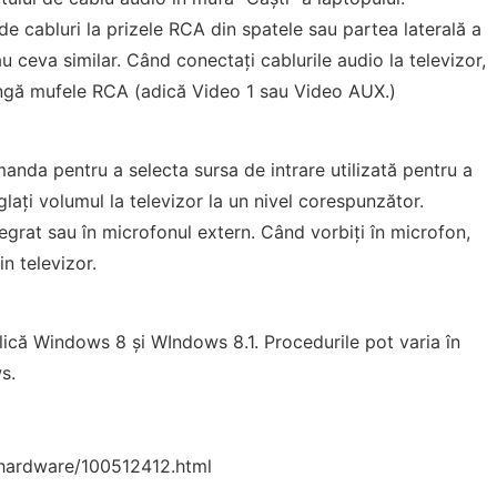
 de cabluri la prizele RCA din spatele sau partea laterală a
au ceva similar. Când conectați cablurile audio la televizor,
lângă mufele RCA (adică Video 1 sau Video AUX.)
comanda pentru a selecta sursa de intrare utilizată pentru a
glați volumul la televizor la un nivel corespunzător.
tegrat sau în microfonul extern. Când vorbiți în microfon,
n televizor.
plică Windows 8 și WIndows 8.1. Procedurile pot varia în
s.
hardware/100512412.html