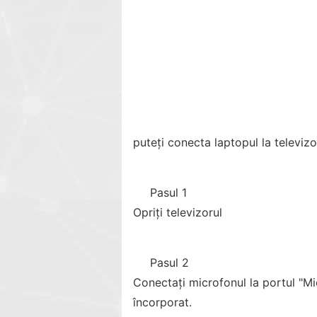
puteți conecta laptopul la televiz
Pasul 1
Opriți televizorul
Pasul 2
Conectați microfonul la portul "Mi
încorporat.