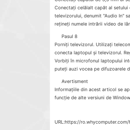
Conectați celălalt capăt al setului
televizorului, denumit "Audio In" s
rețineți numele intrării video de 
Pasul 8
Porniți televizorul. Utilizați tele
conecta laptopul și televizorul. Re
Vorbiți în microfonul laptopului in
puteți auzi vocea pe difuzoarele di
Avertisment
Informațiile din acest articol se a
funcție de alte versiuni de Window
URL:
https://ro.whycomputer.com/