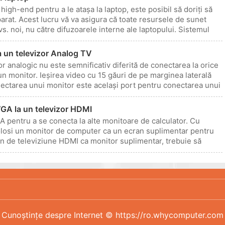
high-end pentru a le atașa la laptop, este posibil să doriți să
parat. Acest lucru vă va asigura că toate resursele de sunet
s. noi, nu către difuzoarele interne ale laptopului. Sistemul
 un televizor Analog TV
r analogic nu este semnificativ diferită de conectarea la orice
 un monitor. Ieșirea video cu 15 găuri de pe marginea laterală
nectarea unui monitor este același port pentru conectarea unui
GA la un televizor HDMI
GA pentru a se conecta la alte monitoare de calculator. Cu
folosi un monitor de computer ca un ecran suplimentar pentru
cran de televiziune HDMI ca monitor suplimentar, trebuie să
Cunoștințe despre Internet © https://ro.whycomputer.com