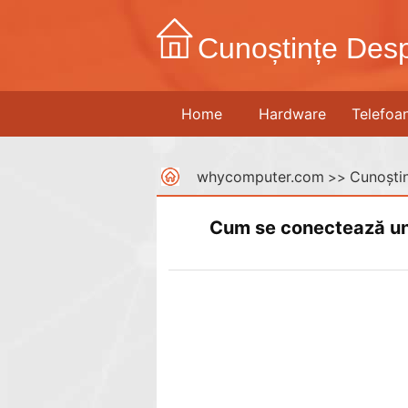
Cunoștințe Desp
Home
Hardware
Telefoa
whycomputer.com
Cunoștin
>>
Cum se conectează un 