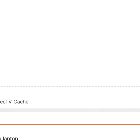
irecTV Cache
u laptop