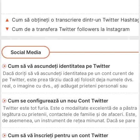
Cum să obțineți o transcriere dintr-un Twitter Hashta
Cum de a transfera Twitter followers la Instagram
Social Media
Cum să vă ascundeți identitatea pe Twitter
Dacă doriți să vă ascundeți identitatea pe un cont curent de
pe Twitter, este prea târziu dacă ați folosit deja numele dvs.
real, o imagine cu dvs., ați adăugat prieteni personali sau
altele asemănătoare. Ar trebui să ștergeți contul dvs. curent
și să începeți din nou dacă doriți să vă ascundeți com
Cum se configurează un nou Cont Twitter
Twitter este tot furia. Este o modalitate excelentă de a păstra
legătura cu prietenii, contactele de familie și de afaceri. Este,
de asemenea, un instrument de rețea minunat. Dacă se pare
că toată lumea pe care o cunoașteți este Twittering, alăturați-
vă bandwagon-ului și configurați un cont Twitter.
Cum să vă înscrieți pentru un cont Twitter