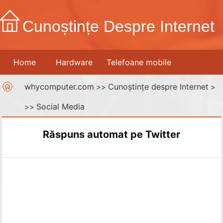
Cunoștințe Despre Internet
Home
Hardware
Telefoane mobile
whycomputer.com
Cunoștințe despre Internet
Imprimante
Rețele de calculatoare
>>
Internet
>
Social Media
>>
Media digitale
Răspuns automat pe Twitter