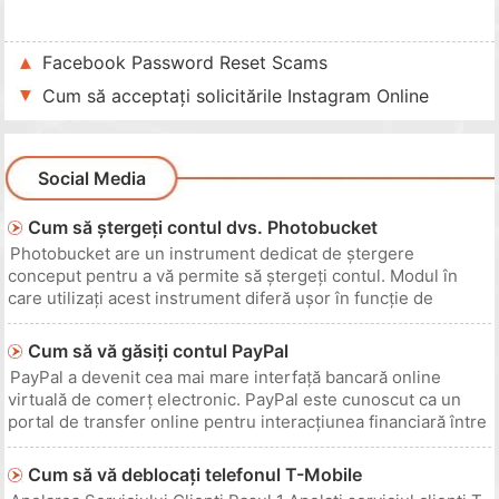
Facebook Password Reset Scams
Cum să acceptați solicitările Instagram Online
Social Media
Cum să ștergeți contul dvs. Photobucket
Photobucket are un instrument dedicat de ștergere
conceput pentru a vă permite să ștergeți contul. Modul în
care utilizați acest instrument diferă ușor în funcție de
utilizarea unui cont gratuit sau Plus. Ar trebui să faceți copii
de rezervă ale tuturor fotografiilor sau videoclipurilor pe care
Cum să vă găsiți contul PayPal
dori
PayPal a devenit cea mai mare interfață bancară online
virtuală de comerț electronic. PayPal este cunoscut ca un
portal de transfer online pentru interacțiunea financiară între
cumpărători, vânzători, angajatori și angajați. Întreprinderile
online mai mari, cum ar fi eBay, utilizează PayPal pentru a
Cum să vă deblocați telefonul T-Mobile