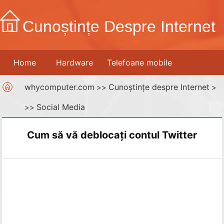
Cunoștințe Despre Internet
Home
Hardware
Telefoane mobile
whycomputer.com
Cunoștințe despre Internet
Imprimante
Rețele de calculatoare
>>
Internet
>
Social Media
>>
Media digitale
Cum să vă deblocați contul Twitter