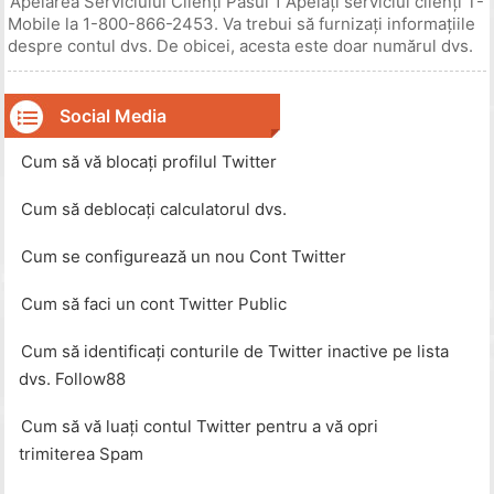
Apelarea Serviciului Clienți Pasul 1 Apelați serviciul clienți T-
Mobile la 1-800-866-2453. Va trebui să furnizați informațiile
despre contul dvs. De obicei, acesta este doar numărul dvs.
de telefon, numele și orice parolă pe care o aveți în cont.
Aveți numărul contului dvs. la îndemână. Pasul 2
Social Media
Cum să vă blocați profilul Twitter
Cum să deblocați calculatorul dvs.
Cum se configurează un nou Cont Twitter
Cum să faci un cont Twitter Public
Cum să identificați conturile de Twitter inactive pe lista
dvs. Follow88
Cum să vă luați contul Twitter pentru a vă opri
trimiterea Spam