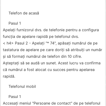
Telefon de acasă
Pasul 1
Apelați furnizorul dvs. de telefonie pentru a configura
funcția de apelare rapidă pe telefonul dvs.
< h4> Pasul 2 - Apelați "* 74", apăsați numărul de pe
tastatura de apelare pe care doriți să atribuiți un număr
și să formați numărul de telefon din 10 cifre.
Așteptați să se audă un sunet. Acest lucru va confirma
că numărul a fost alocat cu succes pentru apelarea
rapidă.
Telefonul mobil
Pasul 1
Accesați meniul "Persoane de contact" de pe telefonul