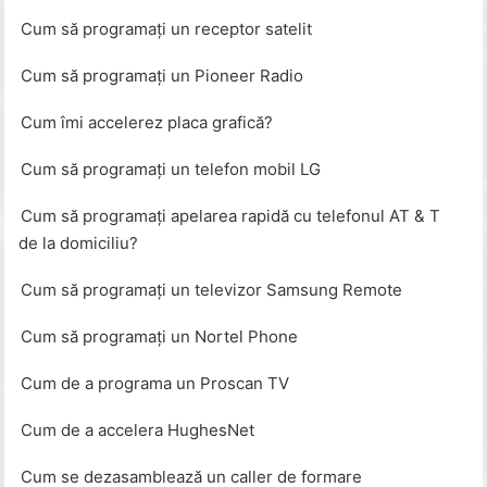
Cum să programați un receptor satelit
Cum să programați un Pioneer Radio
Cum îmi accelerez placa grafică?
Cum să programați un telefon mobil LG
Cum să programați apelarea rapidă cu telefonul AT & T
de la domiciliu?
Cum să programați un televizor Samsung Remote
Cum să programați un Nortel Phone
Cum de a programa un Proscan TV
Cum de a accelera HughesNet
Cum se dezasamblează un caller de formare