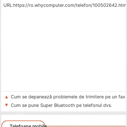
URL:
https://ro.whycomputer.com/telefon/100502642.htm
Cum se depanează problemele de trimitere pe un fax
Cum se pune Super Bluetooth pe telefonul dvs.
Telefoane mobile